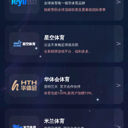
持
广发（中国）
扫一扫，关注我们
扫一扫，手机访问
COPYRIGHT © HNYUANRUI.COM ALL RIGHTS RESERVED.
广发平台
版权
所有
湘ICP备16017744号